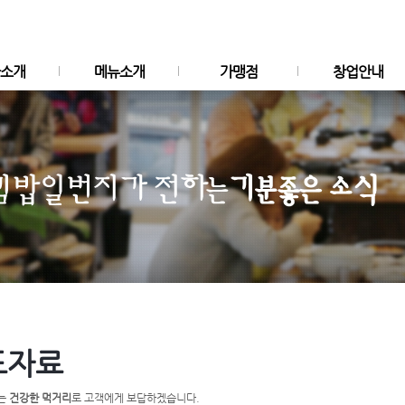
소개
메뉴소개
가맹점
창업안내
김밥
매장안내
브랜드소개
밥
가맹절차
는길
면
가맹비용
떡볶이/만두
가맹문의
신메뉴
도자료
있는
건강한 먹거리
로 고객에게 보답하겠습니다.