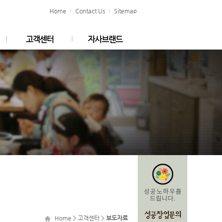
Home
Contact Us
Sitemap
고객센터
자사브랜드
공지사항
안채추어탕
이벤트
보도자료
고객의 소리
채용정보
Home
>
고객센터
>
보도자료