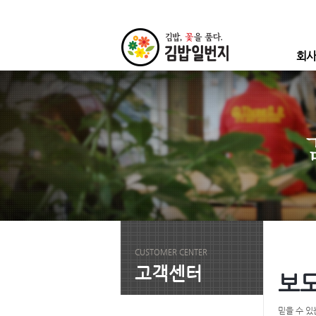
본
대
서
문
메
브
으
뉴
메
로
로
뉴
바
바
로
로
로
바
회사
가
가
로
기
기
가
기
인사말
회사연혁
찾아오시
CUSTOMER CENTER
고객센터
보
믿을 수 